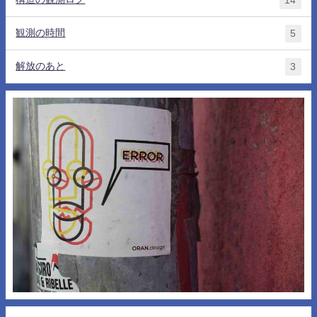
14
観測の時間
5
解放のあと
3