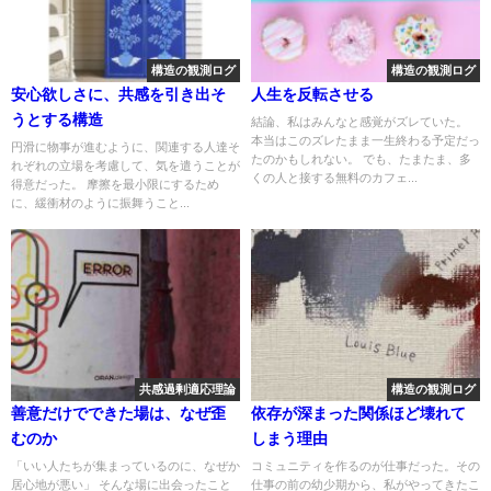
構造の観測ログ
構造の観測ログ
安心欲しさに、共感を引き出そ
人生を反転させる
うとする構造
結論、私はみんなと感覚がズレていた。
本当はこのズレたまま一生終わる予定だっ
円滑に物事が進むように、関連する人達そ
たのかもしれない。 でも、たまたま、多
れぞれの立場を考慮して、気を遣うことが
くの人と接する無料のカフェ...
得意だった。 摩擦を最小限にするため
に、緩衝材のように振舞うこと...
共感過剰適応理論
構造の観測ログ
善意だけでできた場は、なぜ歪
依存が深まった関係ほど壊れて
むのか
しまう理由
「いい人たちが集まっているのに、なぜか
コミュニティを作るのが仕事だった。その
居心地が悪い」 そんな場に出会ったこと
仕事の前の幼少期から、私がやってきたこ