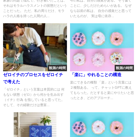
家族の問題で悩んで、行き着いたことは、
今の私は、自分の感覚がある。 そう書く
それはモラルハラスメントの状態だという
ことに、少しだけためらいがある。 なぜ
ことだった。 ただ、私の周りだけ、モラ
なら以前の私は、 自分の感覚だと思って
ハラの人格を持った人間の人...
いたものが、 実は母に依存...
観測の時間
観測の時間
ゼロイチのプロセスをゼロイチ
「楽に」やれることの構造
で考えた
楽にできるの種類 「楽」という言葉には
２種類ある。 って、チャットGPTに教え
「ゼロイチ」という言葉は本質的には 何
てもらった。だとすると楽にやりたいと思
もない状態（ゼロ）から何かを生み出す
ったとき、どのアプローチ...
（イチ）行為 を指していると思ってた。
そして、その経験だけは豊富...