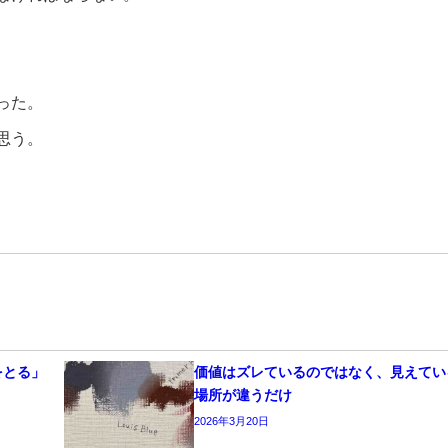
った。
思う。
をとる」
価値はズレているのではなく、見えてい
場所が違うだけ
2026年3月20日