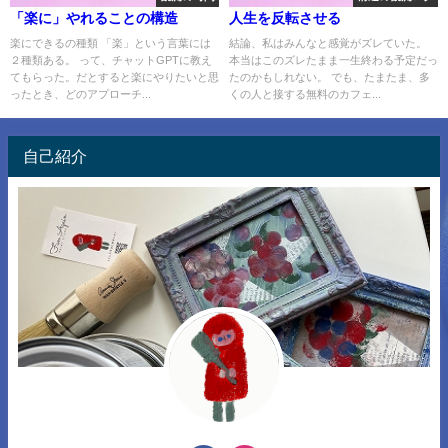
「楽に」やれることの構造
人生を反転させる
楽にできるの種類 「楽」という言葉には
結論、私はみんなと感覚がズレていた。
２種類ある。 って、チャットGPTに教え
本当はこのズレたまま一生終わる予定だっ
てもらった。だとすると楽にやりたいと思
たのかもしれない。 でも、たまたま、多
ったとき、どのアプローチ...
くの人と接する無料のカフェ...
自己紹介