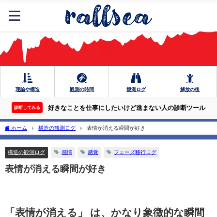
理論や構造
観測の時間
観測ログ
解放の後
好きなことを仕事にしたいけど進まない人の診断ツール
診断してみる
ホーム
構造の観測ログ
表情が消える瞬間が好き
構造の観測ログ
感情
感覚
フェーズ移行ログ
表情が消える瞬間が好き
「表情が消える」 は、かなり象徴的な瞬間