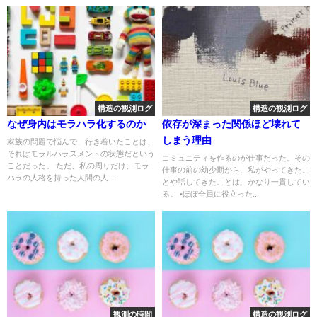
構造の観測ログ
構造の観測ログ
なぜ身内はモラハラ化するのか
依存が深まった関係ほど壊れて
しまう理由
家族の問題で悩んで、行き着いたことは、
それはモラルハラスメントの状態だという
コミュニティを作るのが仕事だった。その
ことだった。 ただ、私の周りだけ、モラ
仕事の前の幼少期から、私がやってきたこ
ハラの人格を持った人間の人...
とや話してきたことは、かなり一貫してい
る。 •ほぼ全員に役立った...
観測の時間
構造の観測ログ