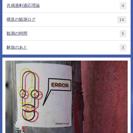
共感過剰適応理論
4
構造の観測ログ
14
観測の時間
5
解放のあと
3