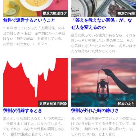
構造の観測ログ
観測の時間
無料で運営するということ
「答えを教えない関係」が、な
ぜ人を変えるのか
〜10年やってわかった「人間関係」の本
当の難しさ〜 私は、基本的にルールを設
自分に眠っている能力があるなら、それを
けない「無料の施設」を運営している。
思いっきり発揮したい 世の中には、そん
お金はいただかない。カフェ...
な気持ちを持った人のための、あるいはそ
んな気持ちに気付かせてくれ...
共感過剰適応理論
解放のあと
役割が混線するとき
役割が外れた時の静けさ
黒子という役割に入ると、いつの間にか
長い間、新規事業やプロジェクトの立ち上
「全部うまく回す人」になってしまう。
げばかりが回ってくる仕事をしていて、最
でもそれは、あなたの性格の問題じゃな
終的に、無料のカフェに落ち着いた。 お
い。 役割の混線が起きているだ...
しゃれでいいね、とよく言わ...