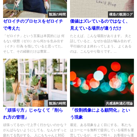
観測の時間
構造の観測ログ
ゼロイチのプロセスをゼロイチ
価値はズレているのではなく、
で考えた
見えている場所が違うだけ
「ゼロイチ」という言葉は本質的には 何
たとえば、こんな場面があります。 夫と
もない状態（ゼロ）から何かを生み出す
話していると、なぜか会話が噛み合わず、
（イチ）行為 を指していると思ってた。
平行線のまま終わってしまう。 よくある
そして、その経験だけは豊富...
のは、こんなやり取りです。...
観測の時間
共感過剰適応理論
「頑張り方」じゃなくて「削ら
「役割残像による顧問化」とい
れ方の管理」
う現象
頑張ってるせいで上手く行かないのかな？
最近、ある現象をよく目にする。 私たち
がんばらないようにしても、なんかずっと
はコーヒーを無料で提供している場所を運
疲れてる気がする。 人にもちゃんと対応
営しているが、そこで時々、お客様から運