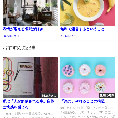
表情が消える瞬間が好き
無料で運営するということ
2026年3月11日
2026年3月4日
おすすめの記事
解放のあと
観測の時間
私は「人が解放される事」自体
「楽に」やれることの構造
に快感を感じる
楽にできるの種類 「楽」という言葉には
２種類ある。 って、チャットGPTに教え
これは、支配欲でも承認欲求でもない。
てもらった。だとすると楽にやりたいと思