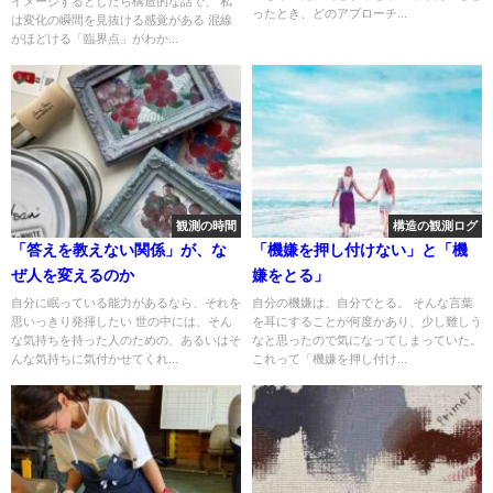
イメージするとしたら構造的な話で、 私
ったとき、どのアプローチ...
は変化の瞬間を見抜ける感覚がある 混線
がほどける「臨界点」がわか...
観測の時間
構造の観測ログ
「答えを教えない関係」が、な
「機嫌を押し付けない」と「機
ぜ人を変えるのか
嫌をとる」
自分に眠っている能力があるなら、それを
自分の機嫌は、自分でとる。 そんな言葉
思いっきり発揮したい 世の中には、そん
を耳にすることが何度かあり、少し難しう
な気持ちを持った人のための、あるいはそ
なと思ったので気になってしまっていた。
んな気持ちに気付かせてくれ...
これって「機嫌を押し付け...