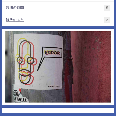
観測の時間
5
解放のあと
3