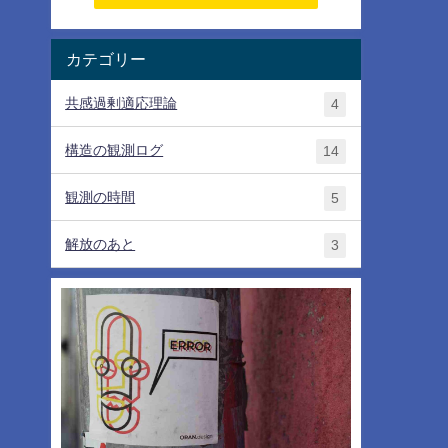
カテゴリー
共感過剰適応理論
4
構造の観測ログ
14
観測の時間
5
解放のあと
3