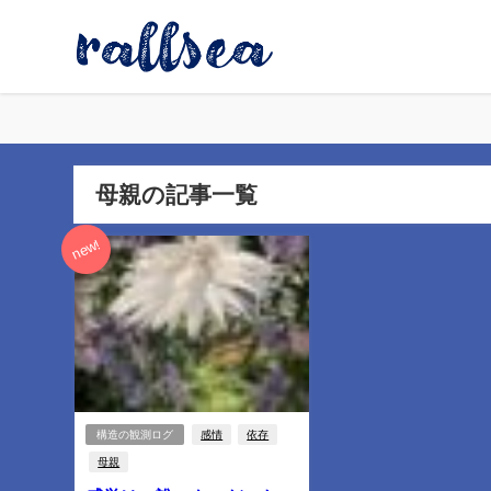
母親の記事一覧
new!
構造の観測ログ
感情
依存
母親